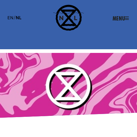
EN
/
NL
Menu