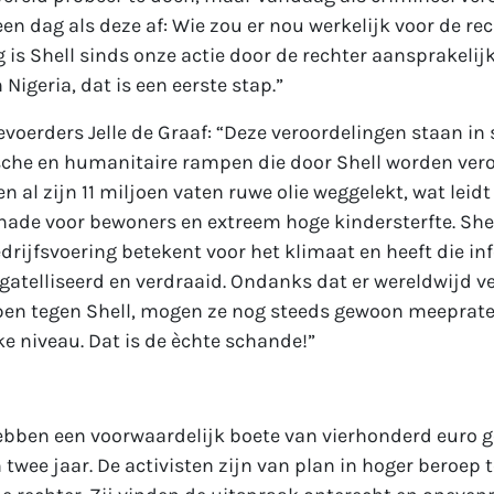
 een dag als deze af: Wie zou er nou werkelijk voor de r
 is Shell sinds onze actie door de rechter aansprakelij
n Nigeria, dat is een eerste stap.”
evoerders Jelle de Graaf: “Deze veroordelingen staan in 
sche en humanitaire rampen die door Shell worden vero
en al zijn 11 miljoen vaten ruwe olie weggelekt, wat leidt
ade voor bewoners en extreem hoge kindersterfte. Shel
drijfsvoering betekent voor het klimaat en heeft die in
atelliseerd en verdraaid. Ondanks dat er wereldwijd v
pen tegen Shell, mogen ze nog steeds gewoon meeprate
ke niveau. Dat is de èchte schande!”
hebben een voorwaardelijk boete van vierhonderd euro 
 twee jaar. De activisten zijn van plan in hoger beroep 