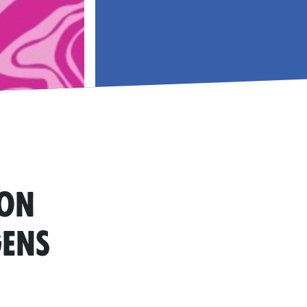
ion
gens