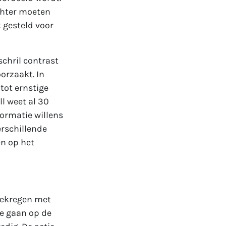
echter moeten
k gesteld voor
schril contrast
orzaakt. In
 tot ernstige
l weet al 30
formatie willens
erschillende
n op het
gekregen met
te gaan op de