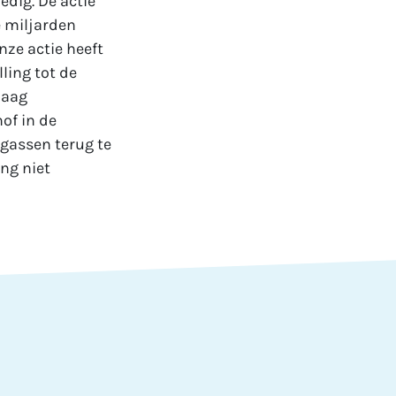
edig. De actie
e miljarden
Onze actie heeft
ling tot de
daag
of in de
sgassen terug te
ng niet