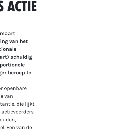
 actie
 maart
ing van het
tionale
art) schuldig
portionele
ger beroep te
or openbare
ie van
ntie, die lijkt
f actievoerders
houden,
el. Een van de