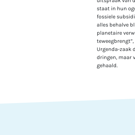
uitspraak van d
staat in hun og
fossiele subsidi
alles behalve b
planetaire verw
teweegbrengt”, 
Urgenda-zaak da
dringen, maar v
gehaald.