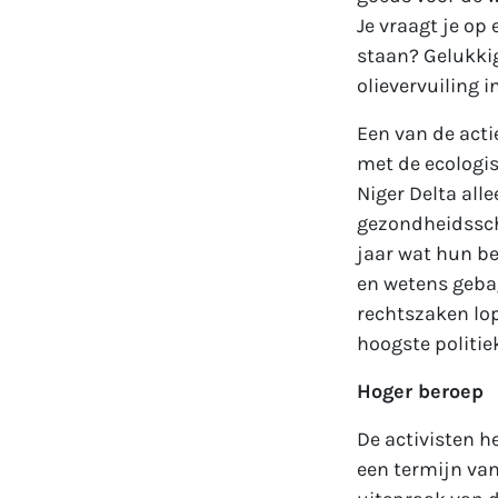
Je vraagt je op
staan? Gelukkig
olievervuiling i
Een van de acti
met de ecologi
Niger Delta alle
gezondheidssch
jaar wat hun be
en wetens gebag
rechtszaken lo
hoogste politie
Hoger beroep
De activisten 
een termijn van