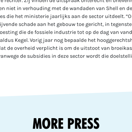
e rechter. Zij vinden de uitspraak onterecht en onevenr
en niet in verhouding met de wandaden van Shell en d
es die het ministerie jaarlijks aan de sector uitdeelt. “
lijvende schade aan het gebouw toe gericht, in tegenstel
oesting die de fossiele industrie tot op de dag van van
aldus Kegel. Vorig jaar nog bepaalde het hooggerechtsh
t de overheid verplicht is om de uitstoot van broeika
anwege de subsidies in deze sector wordt die doelstelli
More Press