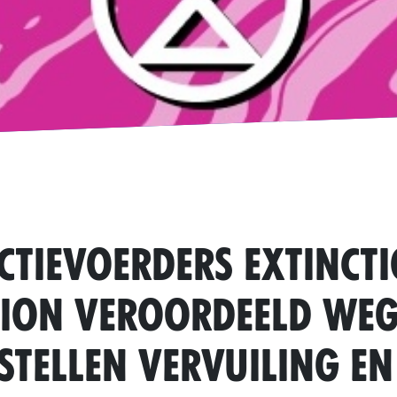
actievoerders Extinct
lion veroordeeld we
stellen vervuiling en