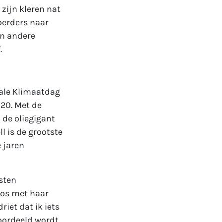
 zijn kleren nat
oerders naar
en andere
.
nale Klimaatdag
020. Met de
 de oliegigant
 is de grootste
 jaren
sten
oos met haar
iet dat ik iets
oordeeld wordt.