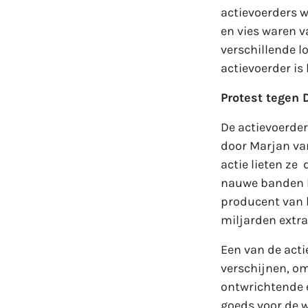
actievoerders w
en vies waren v
verschillende l
actievoerder is
Protest tegen 
De actievoerder
door Marjan van
actie lieten ze
nauwe banden he
producent van 
miljarden extra
Een van de acti
verschijnen, om
ontwrichtende e
goeds voor de w