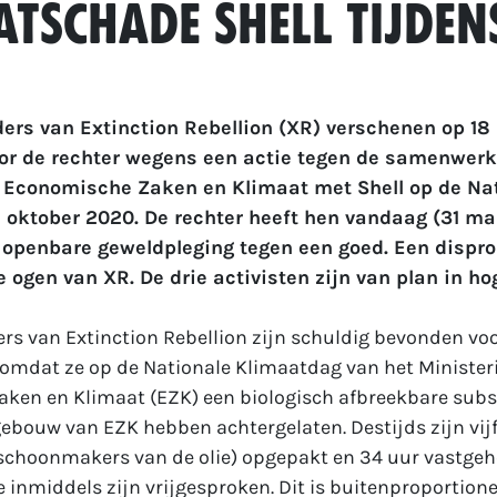
atschade Shell tijdens
ders van Extinction Rebellion (XR) verschenen op 18
or de rechter wegens een actie tegen de samenwerk
n Economische Zaken en Klimaat met Shell op de Na
 oktober 2020. De rechter heeft hen vandaag (31 ma
openbare geweldpleging tegen een goed. Een dispro
e ogen van XR. De drie activisten zijn van plan in ho
ers van Extinction Rebellion zijn schuldig bevonden vo
 omdat ze op de Nationale Klimaatdag van het Minister
en en Klimaat (EZK) een biologisch afbreekbare substa
 gebouw van EZK hebben achtergelaten. Destijds zijn vij
schoonmakers van de olie) opgepakt en 34 uur vastge
 inmiddels zijn vrijgesproken. Dit is buitenproportione