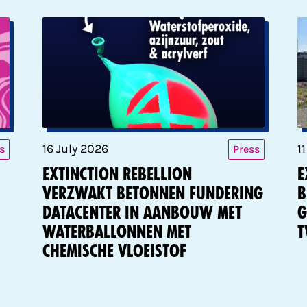
16 July 2026
1
s
Press
Extinction Rebellion
E
verzwakt betonnen fundering
b
datacenter in aanbouw met
g
waterballonnen met
t
chemische vloeistof