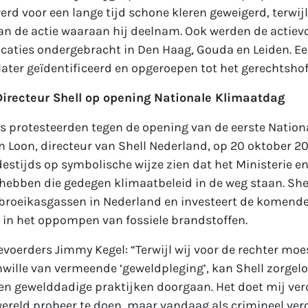
erd voor een lange tijd schone kleren geweigerd, terwijl
an de actie waaraan hij deelnam. Ook werden de actiev
ocaties ondergebracht in Den Haag, Gouda en Leiden. E
 later geïdentificeerd en opgeroepen tot het gerechtshof
Directeur Shell op opening Nationale Klimaatdag
s protesteerden tegen de opening van de eerste Natio
 Loon, directeur van Shell Nederland, op 20 oktober 2
 destijds op symbolische wijze zien dat het Ministerie en
bben die gedegen klimaatbeleid in de weg staan. Shell
broeikasgassen in Nederland en investeert de komende
 in het oppompen van fossiele brandstoffen.
evoerders Jimmy Kegel: “Terwijl wij voor de rechter moe
wille van vermeende ‘geweldpleging’, kan Shell zorgel
n gewelddadige praktijken doorgaan. Het doet mij verdr
ereld probeer te doen, maar vandaag als crimineel ver