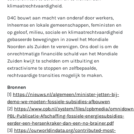
klimaatrechtvaardigheid.
D4C bouwt aan macht van onderaf door werkers,
Inheemse en lokale gemeenschappen, feministen en
op geloof, milieu, sociale en klimaatrechtvaardigheid
gebaseerde bewegingen in zowel het Mondiale
Noorden als Zuiden te verenigen. Ons doel is om de
onrechtmatige financiële schuld van het Mondiale
Zuiden kwijt te schelden om uitbuiting en
extractivisme te stoppen en zelfbepaalde,
rechtvaardige transities mogelijk te maken.
Bronnen
[1]
https://nieuws.nl/algemeen/minister-jetten-bij-
demo-we-moeten-fossiele-subsidies-afbouwen
[2]
https://www.cpb.nl/system/files/cpbmedia/omnidown
PBL-Publicatie-Afschaffing-fossiele-energiesubsidies-
eerder-een-hersenkraker-dan-een-no-brainer.pdf
[3]
https://ourworldindata.org/contributed-most-