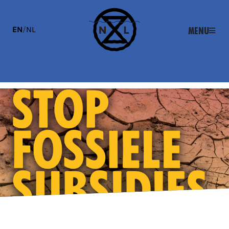
EN
/
NL
Menu