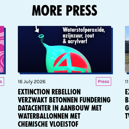
More Press
16 July 2026
1
s
Press
Extinction Rebellion
E
verzwakt betonnen fundering
b
datacenter in aanbouw met
g
waterballonnen met
t
chemische vloeistof