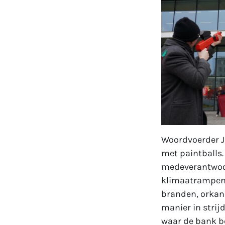
Woordvoerder J
met paintballs. 
medeverantwoor
klimaatrampen.
branden, orkane
manier in strij
waar de bank bed