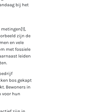
andaag bij het
 metingen[1],
orbeeld zijn de
amen en vele
om met fossiele
Daarnaast leiden
ten.
bedrijf
ukken bos gekapt
kt. Bewoners in
n voor hun
ctief zijn in