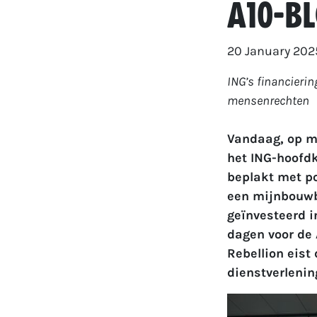
A10-b
20 January 202
ING’s financierin
mensenrechten
Vandaag, op ma
het ING-hoofd
beplakt met po
een mijnbouwbe
geïnvesteerd in
dagen voor de 
Rebellion eist 
dienstverlenin