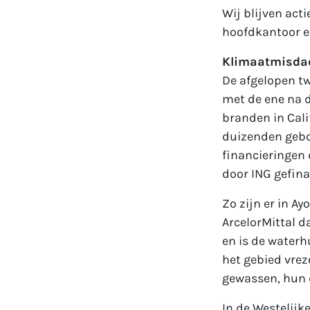
Wij blijven act
hoofdkantoor en
Klimaatmisda
De afgelopen tw
met de ene na d
branden in Cal
duizenden gebou
financieringen 
door ING gefin
Zo zijn er in A
ArcelorMittal d
en is de water
het gebied vre
gewassen, hun d
In de Westelijke