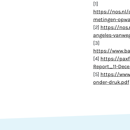
[1]
https://nos.nl/
metingen-opwa
[2]
https://nos.
angeles-vanwe
[3]
https://www.b
[4]
https://pax
Report_11-Dec
[5]
https://ww
onder-druk.pdf