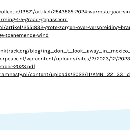
collectie/13871/artikel/2543565-2024-warmste-jaar-si
rming-1-5-graad-gepasseerd
nl/artikel/2551832-grote-zorgen-over-verspreiding-bra
ge-toenemende-wind
anktrack.org/blog/ing_don_t_look_away_in_mexic
forpeace.nl/wp-content/uploads/sites/2/2023/12/2023
ember-2023.pdf
w.amnesty.nl/content/uploads/2022/11/AMN_22_33_d