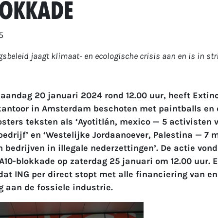
lokkade
5
gsbeleid jaagt klimaat- en ecologische crisis aan en is in str
andag 20 januari 2024 rond 12.00 uur, heeft Extinc
kantoor in Amsterdam beschoten met paintballs en 
sters teksten als ‘
Ayotitlán, mexico — 5 activisten
drijf’ en ‘
Westelijke Jordaanoever, Palestina —
7 m
 bedrijven in illegale nederzettingen’.
De actie
vond 
A10-blokkade op zaterdag 25 januari om 12.00 uur. E
dat ING per direct stopt met alle financiering van en
g aan de fossiele industrie.