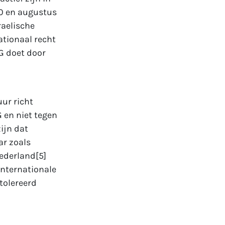
20 en augustus
raelische
ationaal recht
NG doet door
ur richt
G en niet tegen
ijn dat
ar zoals
ederland[5]
internationale
tolereerd