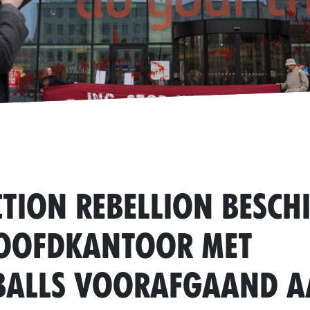
ction Rebellion beschi
oofdkantoor met
balls voorafgaand 