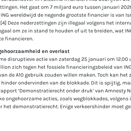
ettingen. Het gaat om 7 miljard euro tussen januari 20
NG wereldwijd de negende grootste financier is van Is
[4] Deze nederzettingen zijn illegaal volgens het intern
legaal om ze in stand te houden of uit te breiden, wat I
te financieren.
ngehoorzaamheid en overlast
e disruptieve actie van zaterdag 25 januari om 12.00 u
llion zich tegen het fossiele financieringsbeleid van IN
an de A10 gebruik zouden willen maken. Toch kan het z
hinder ondervinden van de blokkade. Dit is spijtig, ma
 rapport ‘Demonstratierecht onder druk’ van Amnesty N
jke ongehoorzame acties, zoals wegblokkades, volgens 
r het demonstratierecht. Enige verkeershinder moet ge