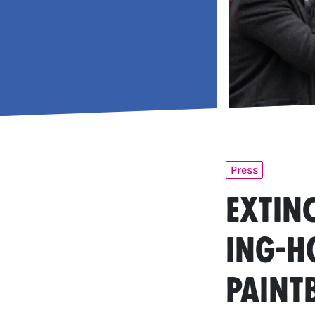
Press
Extin
ING-h
paint