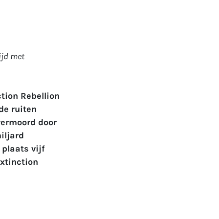
ijd met
tion Rebellion
de ruiten
 vermoord door
iljard
plaats vijf
xtinction