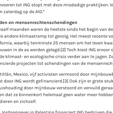
ievoeren tot ING stopt met deze misdadige praktijken. V
 zaterdag op de A10.”
den en mensenrechtenschendingen
aalf maanden waren de heetste sinds het begin van de
e andere klimaatramp tot gevolg. Het meest recente vo
ifornia, waarbij tenminste 25 mensen om het leven kw
wen in de as werden gelegd.[2] Toch kiest ING ervoor 
de klimaat- en ecologische crisis verder aan te jagen. 
ancierde projecten tot schendingen van de mensenrech
yotitlán, Mexico, vijf activisten vermoord door mijnbouw
at door ING wordt gefinancierd.[3] Ook zijn er grote st
huishouding door mijnbouw verstoord en vervuild geraa
zen dat ze binnenkort helemaal geen water meer hebbe
ieren en zichzelf.
 Jordaanoever in Palestina financiert ING bedrijven die a