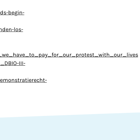
nds-begin-
nden-los-
o_we_have_to_pay_for_our_protest_with_our_lives
_DBIO-III-
emonstratierecht-