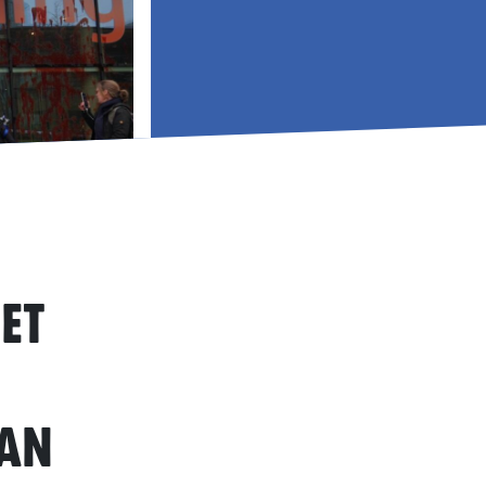
et
aan