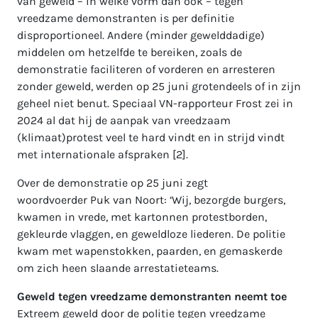
van geweld – in welke vorm dan ook – tegen
vreedzame demonstranten is per definitie
disproportioneel. Andere (minder gewelddadige)
middelen om hetzelfde te bereiken, zoals de
demonstratie faciliteren of vorderen en arresteren
zonder geweld, werden op 25 juni grotendeels of in zijn
geheel niet benut. Speciaal VN-rapporteur Frost zei in
2024 al dat hij de aanpak van vreedzaam
(klimaat)protest veel te hard vindt en in strijd vindt
met internationale afspraken [2].
Over de demonstratie op 25 juni zegt
woordvoerder Puk van Noort: ‘Wij, bezorgde burgers,
kwamen in vrede, met kartonnen protestborden,
gekleurde vlaggen, en geweldloze liederen. De politie
kwam met wapenstokken, paarden, en gemaskerde
om zich heen slaande arrestatieteams.
Geweld tegen vreedzame demonstranten neemt toe
Extreem geweld door de politie tegen vreedzame