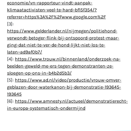
economie/vn-rapporteur-vindt-aanpak-
klimaatactivisten-veel-te-hard~bf15f354/?
referrer=https%3A%2F%2Fwww.google.com%2F
[3]:
https://www.gelderlander.nl/nijmegen/politiehond-
verwondt-betoger-flink-bij-ontspoord-protest-maar-
ging-dat-niet-te-ver-de-hond-lijkt-niet-los-te-
laten~ad9af0b7/
[4]:
https://www.trouw.nl/binnenland/onderzoek-na-
beelden-geweld-me-ers-tegen-demonstranten-ze-
sloegen-op-ons-in~b4b2d5b3/
[5]:
https://www.ad.nl/video/productie/vrouw-omver-
geblazen-door-waterkanon-bij-demonstratie-193645-
193645
[6]:
https://www.amnesty.nl/actueel/demonstratierecht-
in-europa-systematisch-ondermijnd