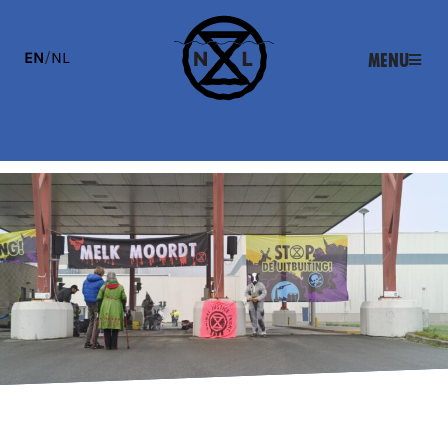
EN
/
NL
Menu