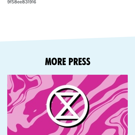
9f58ee831916
More Press