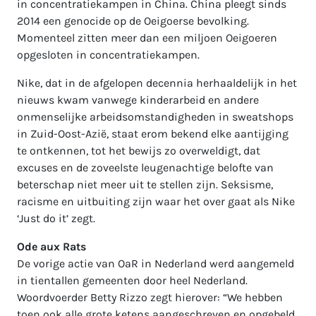
in concentratiekampen in China. China pleegt sinds
2014 een genocide op de Oeigoerse bevolking.
Momenteel zitten meer dan een miljoen Oeigoeren
opgesloten in concentratiekampen.
Nike, dat in de afgelopen decennia herhaaldelijk in het
nieuws kwam vanwege kinderarbeid en andere
onmenselijke arbeidsomstandigheden in sweatshops
in Zuid-Oost-Azië, staat erom bekend elke aantijging
te ontkennen, tot het bewijs zo overweldigt, dat
excuses en de zoveelste leugenachtige belofte van
beterschap niet meer uit te stellen zijn. Seksisme,
racisme en uitbuiting zijn waar het over gaat als Nike
‘Just do it’ zegt.
Ode
aux Rats
De vorige actie van OaR in Nederland werd aangemeld
in tientallen gemeenten door heel Nederland.
Woordvoerder Betty Rizzo zegt hierover: “We hebben
toen ook alle grote ketens aangeschreven en opgebeld