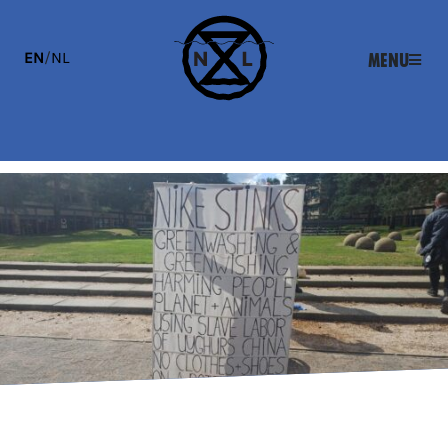
EN
/
NL
Menu