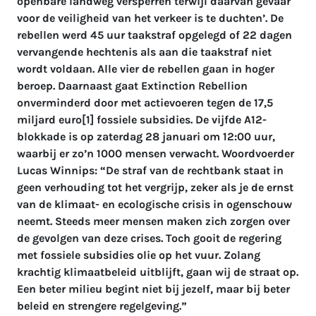
openbare landweg versperren terwijl daarvan gevaar
voor de veiligheid van het verkeer is te duchten’. De
rebellen werd 45 uur taakstraf opgelegd of 22 dagen
vervangende hechtenis als aan die taakstraf niet
wordt voldaan. Alle vier de rebellen gaan in hoger
beroep. Daarnaast gaat Extinction Rebellion
onverminderd door met actievoeren tegen de 17,5
miljard euro[1] fossiele subsidies. De vijfde A12-
blokkade is op zaterdag 28 januari om 12:00 uur,
waarbij er zo’n 1000 mensen verwacht. Woordvoerder
Lucas Winnips: “De straf van de rechtbank staat in
geen verhouding tot het vergrijp, zeker als je de ernst
van de klimaat- en ecologische crisis in ogenschouw
neemt. Steeds meer mensen maken zich zorgen over
de gevolgen van deze crises. Toch gooit de regering
met fossiele subsidies olie op het vuur. Zolang
krachtig klimaatbeleid uitblijft, gaan wij de straat op.
Een beter milieu begint niet bij jezelf, maar bij beter
beleid en strengere regelgeving.”