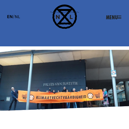
EN
/
NL
Menu