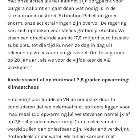
met onze acties als het kabinet zijn zorgplicht voor
burgers nakomt en gaat doen wat nodig is in de
klimaatnoodtoestand. Extinction Rebellion groeit
enorm, onze actietrainingen zijn overvol. De regering
kan zich opmaken voor steeds grotere protesten. Wij
eisen een direct einde aan de 17,5 miljard euro fossiele
subsidies. Tot die tijd kunnen ze dag in dag uit
rekenen op vreedzaam burgerverzet. Om te beginnen
op 28 januari, als we voor de vijfde keer de A12
blokkeren.”
Aarde stevent af op minimaal 2,5 graden opwarming:
klimaatchaos
Eind vorig jaar luidde de VN de noodklok door te
concluderen dat we helemaal niet op koers liggen voor
maximaal 1.5C opwarming.[6] We stevenen namelijk af
op 2,5 – 4 graden opwarming. Grote delen van de
wereld zullen dan onleefbaar zijn. Nederland verdwijnt
grotendeels onder water. We zullen kampen met