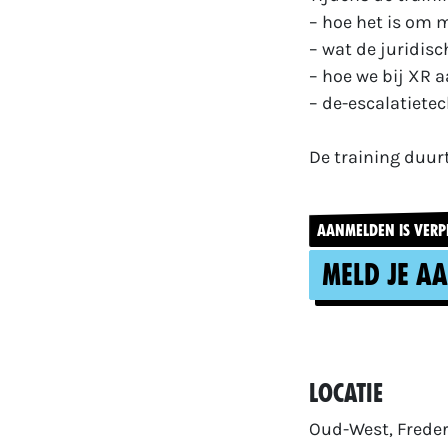
– hoe het is om 
– wat de juridis
– hoe we bij XR a
– de-escalatietec
De training duurt
AANMELDEN IS VERP
Meld je a
Locatie
Oud-West, Freder