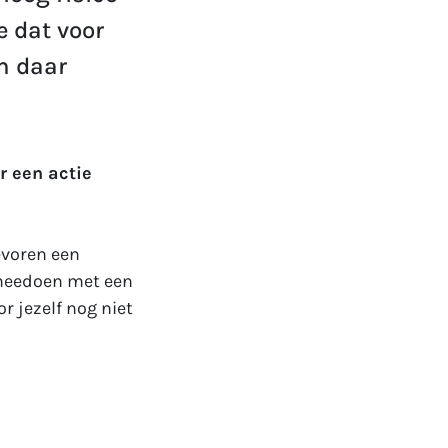
je dat voor
om daar
r een actie
.
evoren een
l meedoen met een
or jezelf nog niet