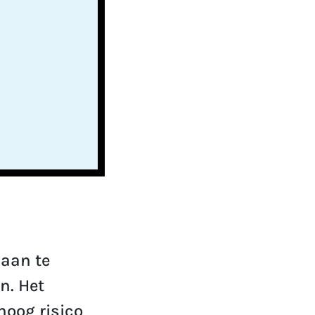
 aan te
n. Het
hoog risico