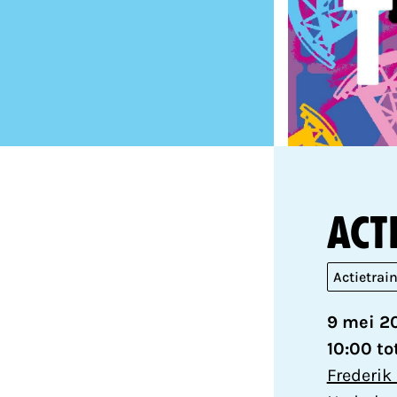
Act
Actietrai
9 mei 2
10:00 to
Frederik