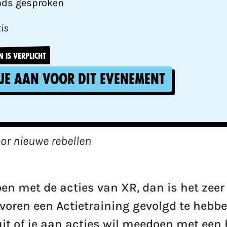
nds gesproken
tis
 IS VERPLICHT
je aan voor dit evenement
or nieuwe rebellen
en met de acties van XR, dan is het zeer
voren een Actietraining gevolgd te hebbe
it of je aan acties wil meedoen met een 