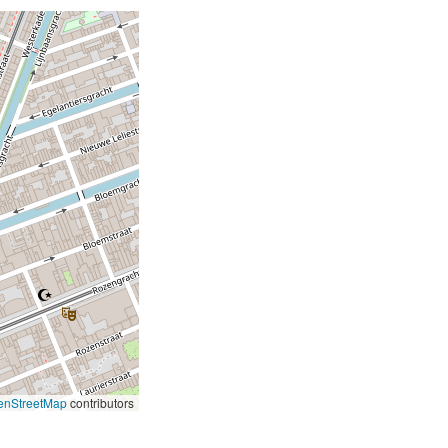
enStreetMap
contributors