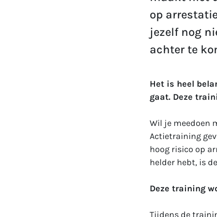
op arrestatie
jezelf nog n
achter te k
Het is heel bela
gaat. Deze train
Wil je meedoen m
Actietraining gev
hoog risico op arr
helder hebt, is d
Deze training w
Tijdens de trainin