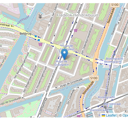
Leaflet
|
©
Op