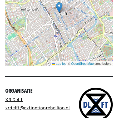
Leaflet
|
©
OpenStreetMap
contributors
Organisatie
XR Delft
xrdelft@extinctionrebellion.nl