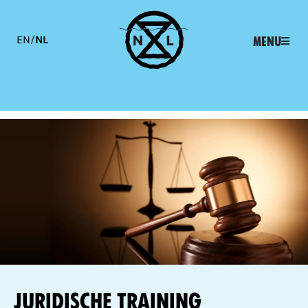
EN
/
NL
Menu
Juridische Training