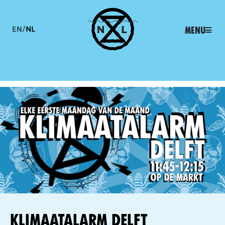
EN
/
NL
Menu
Klimaatalarm Delft