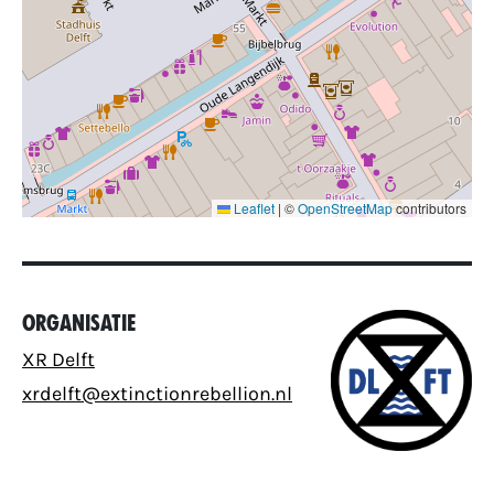
Leaflet
|
©
OpenStreetMap
contributors
Organisatie
XR Delft
xrdelft@extinctionrebellion.nl