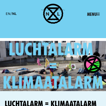
EN
/
NL
Menu
Luchtalarm = Klimaatalarm