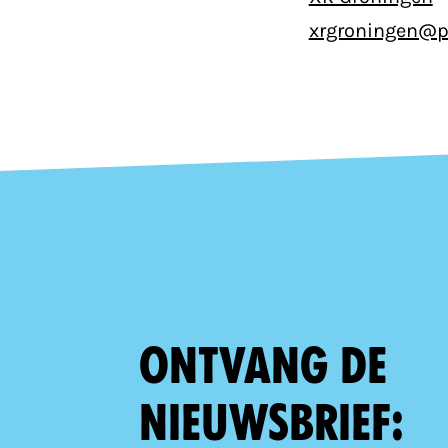
xrgroningen@p
Ontvang de
nieuwsbrief: