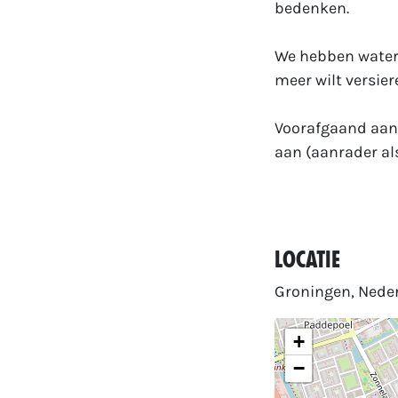
bedenken.
We hebben waterv
meer wilt versier
Voorafgaand aan 
aan (aanrader als
Locatie
Groningen, Nede
+
−