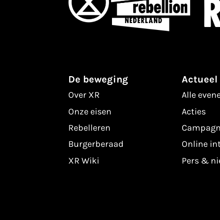
R
De beweging
Actueel
Over XR
Alle eve
Onze eisen
Acties
Rebelleren
Campagn
Burgerberaad
Online in
XR Wiki
Pers & n