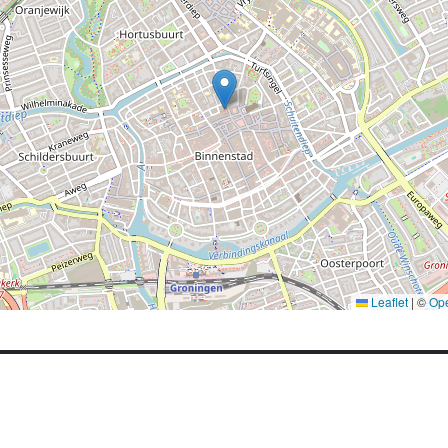
Leaflet
|
©
Op