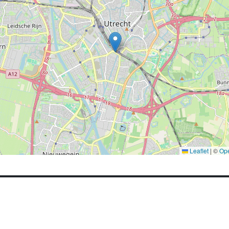
Leaflet
|
©
Op