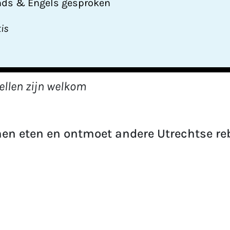
nds & Engels gesproken
tis
ellen zijn welkom
en eten en ontmoet andere Utrechtse re