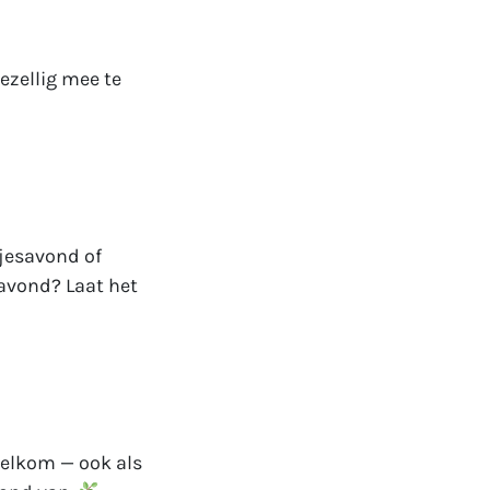
ezellig mee te
tjesavond of
 avond? Laat het
welkom — ook als