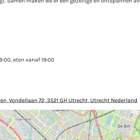
gt. Samen maken we er een gezellige en ontspannen a
8:00, eten vanaf 19:00
hen, Vondellaan 72, 3521 GH Utrecht, Utrecht Nederland