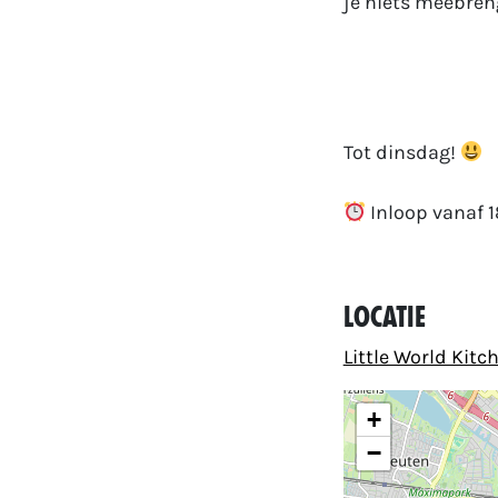
je niets meebren
Tot dinsdag!
Inloop vanaf 1
Locatie
Little World Kitc
+
−