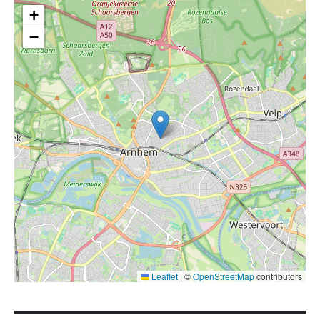
+
−
Leaflet
|
©
OpenStreetMap
contributors