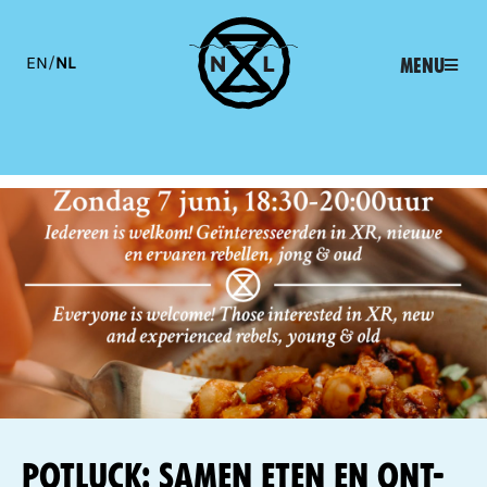
EN
/
NL
Menu
Potluck: samen eten en ont-