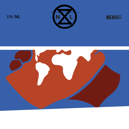
EN
/
NL
Menu