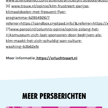
www.sciencedirect.com/science/article/pii/S095937802
[6]
www.trouw.nl/opinie/klm-frustreert-parijse-
klimaatdoelen-met-frequent-flyer-
programma~b2954926/?
referrer=https://sandbox.cryptpad.info/&referrer=https://x
[7]
www.parool.nl/columns-opinie/opinie-zolang-het-
rijksmuseum-zich-laat-sponsoren-door-bedrijven-als-
klm-maakt-het-zich-schuldig-aan-culture-
washing~b3b62efe
Meer informatie:
https://xrluchtvaart.nl
Meer Persberichten