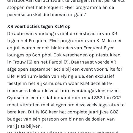
uitstoot van de luchtvaart te verlagen, is het per direct
stoppen met het Frequent Flyer programma en de
perverse prikkel die hiervan uitgaat.’
XR voert acties tegen KLM op
De actie van vandaag is niet de eerste actie van XR
tegen het Frequent Flyer programma van KLM. In mei
en juli waren er ook blokkades van Frequent Flyer
lounges op Schiphol. Ook verschenen opiniestukken
in Trouw [6] en het Parool [7]. Daarnaast voerde XR
afgelopen september actie bij een event voor ‘Elite for
Life’ Platinum-leden van Flying Blue, een exclusief
feestje in het Rijksmuseum waar KLM deze elite-
members beloonde voor hun overdadige vliegreizen.
Cynisch is echter dat iemand minimaal 383 ton CO2
moet uitstoten met vliegen om deze veelvliegstatus te
bereiken. Dit is 166 keer het complete jaarlijkse CO2-
budget van één persoon om binnen de doelen van
Parijs te blijven.