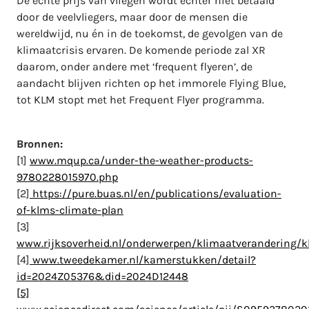
De echte prijs van vliegen wordt echter niet betaald
door de veelvliegers, maar door de mensen die
wereldwijd, nu én in de toekomst, de gevolgen van de
klimaatcrisis ervaren. De komende periode zal XR
daarom, onder andere met ‘frequent flyeren’, de
aandacht blijven richten op het immorele Flying Blue,
tot KLM stopt met het Frequent Flyer programma.
Bronnen:
[1]
www.mqup.ca/under-the-weather-products-
9780228015970.php
[2]
https://pure.buas.nl/en/publications/evaluation-
of-klms-climate-plan
[3]
www.rijksoverheid.nl/onderwerpen/klimaatveranderin
[4]
www.tweedekamer.nl/kamerstukken/detail?
id=2024Z05376&did=2024D12448
[5]