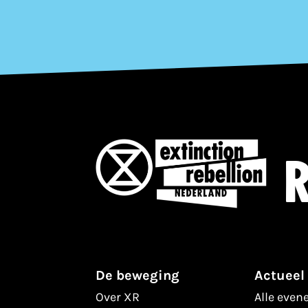
R
De beweging
Actueel
Over XR
Alle eve