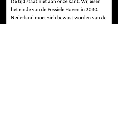
De tijd staat niet aan onze kant. Wij eisen
het einde van de Fossiele Haven in 2030.
Nederland moet zich bewust worden van de
klimaatcrisis en streven naar
klimaatneutraliteit binnen dit decennium
om de opwarming van de aarde binnen de
grens van 1,5 graad Celsius te houden. Deze
toekomst is onverenigbaar met de
voortzetting van fossiele havenactiviteiten.
De haven moet een nieuwe koers uitzetten
naar transparantie, alle fossiele activiteiten
stopzetten en zich richten op echte
oplossingen die de CO2-uitstoot
verminderen.