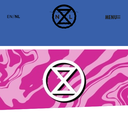
EN
/
NL
Menu