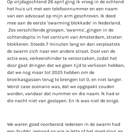
Op vrijdagochtend 26 april ging ik vroeg in de ochtend
het huis uit met een telefoonnummer en een naam
van een advocaat op mijn arm geschreven. Ik deed
mee aan de eerste ‘swarming blokkade’ in Nederland.
Zes verschillende groepen, ‘swarms’, gingen in de
ochtendspits in het centrum van Amsterdam, straten
blokkeren. Steeds 7 minuten lang en dan verplaatste
de swarm zich naar een andere straat. Doel van de
actie was, verkeershinder te veroorzaken, zodat het
door gaat dringen dat we geen tijd te verliezen hebben,
dat we nog maar tot 2025 hebben om de
broeikasgassen terug te brengen tot 0, en niet langer.
Worst case scenario was, dat we opgepakt zouden
worden, vandaar dat nummer en die naam. Ik had er
die nacht niet van geslapen. En ik was niet de enige.
We waren goed voorbereid. Iedereen in de swarm had
een ‘buddy’, iemand op wie je lette of het goed ging, en