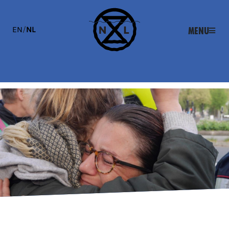
EN
/
NL
Menu