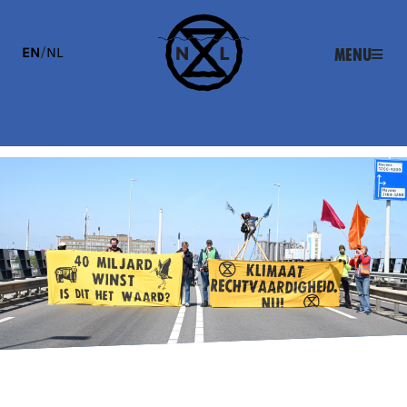
EN
/
NL
Menu