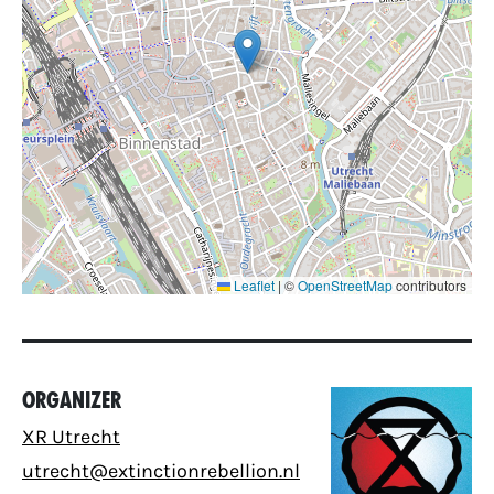
Leaflet
|
©
OpenStreetMap
contributors
Organizer
XR Utrecht
utrecht@extinctionrebellion.nl