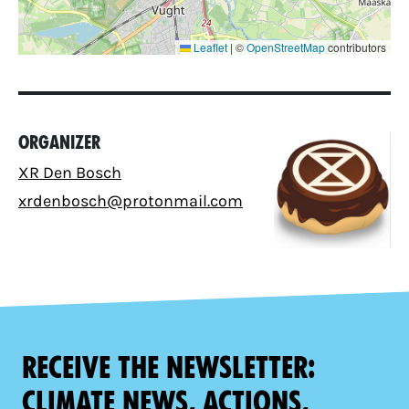
Leaflet
|
©
OpenStreetMap
contributors
Organizer
XR Den Bosch
xrdenbosch@protonmail.com
Receive the newsletter:
climate news, actions,