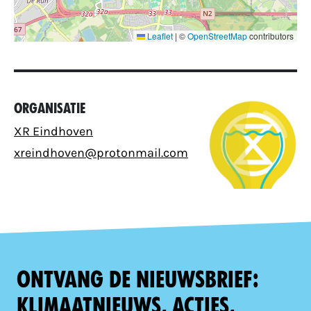
Leaflet
|
©
OpenStreetMap
contributors
Organisatie
XR Eindhoven
xreindhoven@protonmail.com
Ontvang de nieuwsbrief:
klimaatnieuws, acties,