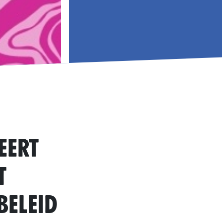
eert
t
beleid