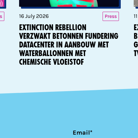
16 July 2026
1
s
Press
Extinction Rebellion
E
verzwakt betonnen fundering
b
datacenter in aanbouw met
g
waterballonnen met
t
chemische vloeistof
Email*