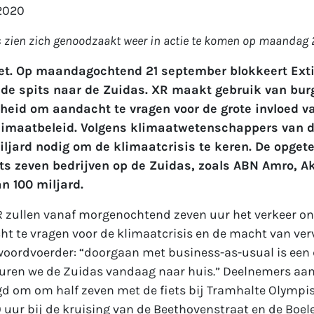
2020
 zien zich genoodzaakt weer in actie te komen op maandag 
et. Op maandagochtend 21 september blokkeert Exti
 de spits naar de Zuidas. XR maakt gebruik van burg
eid om aandacht te vragen voor de grote invloed va
limaatbeleid. Volgens klimaatwetenschappers van d
ljard nodig om de klimaatcrisis te keren. De opget
ts zeven bedrijven op de Zuidas, zoals ABN Amro, A
n 100 miljard.
R zullen vanaf morgenochtend zeven uur het verkeer o
ht te vragen voor de klimaatcrisis en de macht van ver
 woordvoerder: “doorgaan met business-as-usual is ee
uren we de Zuidas vandaag naar huis.” Deelnemers aan
d om om half zeven met de fiets bij Tramhalte Olympis
0 uur bij de kruising van de Beethovenstraat en de Boel