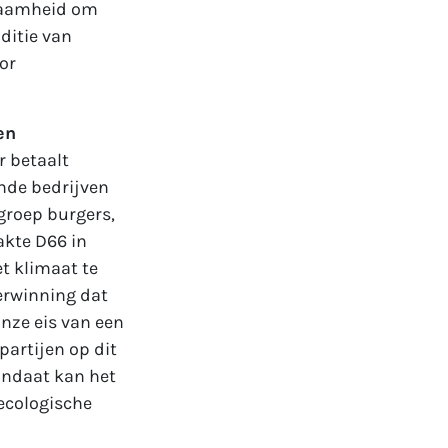
rzaamheid om
ditie van
or
en
r betaalt
ende bedrijven
groep burgers,
akte D66 in
t klimaat te
verwinning dat
nze eis van een
artijen op dit
andaat kan het
ecologische