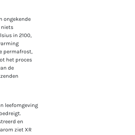
en ongekende
 niets
sius in 2100,
pwarming
e permafrost,
oot het proces
van de
uizenden
hun leefomgeving
bedreigt.
treerd en
aarom ziet XR