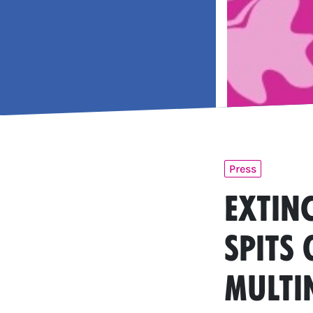
Press
Extin
spits
multi