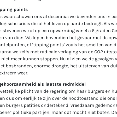
pping points
 waarschuwen ons al decennia: we bevinden ons in e
ogische crisis die al het leven op aarde bedreigt. Als we
 stevenen we af op een opwarming van 4 a 5 graden Cel
gen van dien. We lopen bovendien het gevaar met de o
elpunten, of ‘tipping points’ zoals het smelten van d
waarna we zelfs met radicale verlaging van de CO2 uitst
niet meer kunnen stoppen. Nu al zien we de gevolgen 
met bosbranden, enorme droogte, het uitsterven van d
extreem weer.
ngehoorzaamheid als laatste redmiddel
wettelijke plicht van de regering om haar burgers en 
n dus om eerlijk te zijn over de noodtoestand die ons 
en burgers petities ondertekend, vreedzaam gedemons
ene” politieke partijen, maar dat mocht niet baten. D