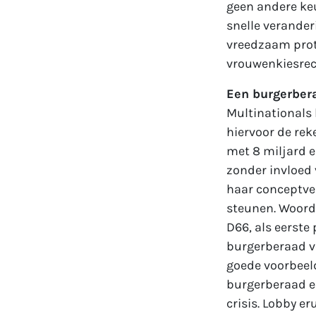
geen andere ke
snelle verander
vreedzaam prote
vrouwenkiesrec
Een burgerbera
Multinationals 
hiervoor de rek
met 8 miljard e
zonder invloed 
haar conceptve
steunen. Woordv
D66, als eerste
burgerberaad vo
goede voorbeeld
burgerberaad ee
crisis. Lobby eru