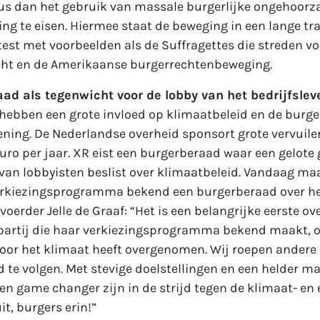
us dan het gebruik van massale burgerlijke ongehoo
ing te eisen. Hiermee staat de beweging in een lange tra
st met voorbeelden als de Suffragettes die streden vo
ht en de Amerikaanse burgerrechtenbeweging.
ad als tegenwicht voor de lobby van het bedrijfslev
hebben een grote invloed op klimaatbeleid en de burge
ening. De Nederlandse overheid sponsort grote vervuil
uro per jaar. XR eist een burgerberaad waar een gelote 
van lobbyisten beslist over klimaatbeleid. Vandaag ma
rkiezingsprogramma bekend een burgerberaad over he
oerder Jelle de Graaf: “Het is een belangrijke eerste o
 partij die haar verkiezingsprogramma bekend maakt, o
or het klimaat heeft overgenomen. Wij roepen andere p
 te volgen. Met stevige doelstellingen en een helder m
n game changer zijn in de strijd tegen de klimaat- en 
it, burgers erin!”