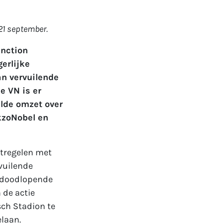
21 september.
nction
erlijke
n vervuilende
e VN is er
elde omzet over
kzoNobel en
ntregelen met
vuilende
n doodlopende
 de actie
ch Stadion te
elaan.