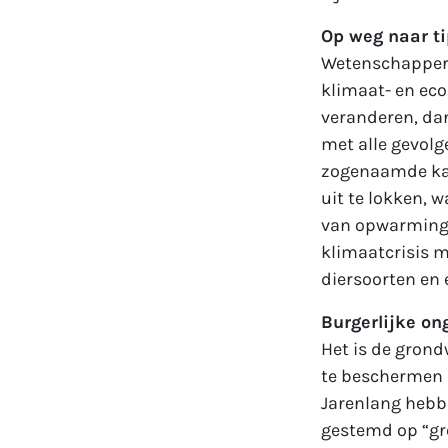
Op weg naar ti
Wetenschappers
klimaat- en ecol
veranderen, dan
met alle gevol
zogenaamde kant
uit te lokken, 
van opwarming 
klimaatcrisis 
diersoorten en 
Burgerlijke o
Het is de grond
te beschermen e
Jarenlang hebb
gestemd op “gro