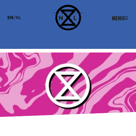
EN
/
NL
Menu