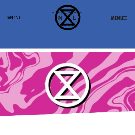
EN
/
NL
Menu