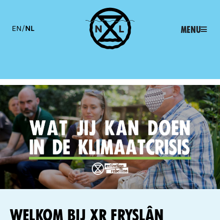
EN
/
NL
Menu
Welkom bij XR Fryslân