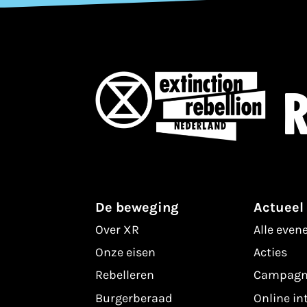
R
De beweging
Actueel
Over XR
Alle eve
Onze eisen
Acties
Rebelleren
Campagn
Burgerberaad
Online in