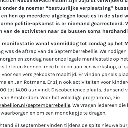
nction Rebellion-activisten zijn zojuist verwijderd u
ft onder de noemer “bestuurlijke verplaatsing” buss
 en hen op meerdere afgelegen locaties in de stad w
rme politie-opkomst is er niemand gearresteerd. W
n van de activisten naar de bussen soms hardhandi
n manifestatie vanaf vanmiddag tot zondag op het
ag was de aftrap van de Septemberrebellie. We nodige
orgen en zondag naar onze legale manifestatie op h
s te leren kennen, mee te doen aan een workshop, of 
 voor een vers gekookte maaltijd. Er vinden panels plaa
 en Jan Rotmans. Er zijn ook activiteiten voor kinde
3.00 tot 14.00 uur vindt Discobedience plaats, dansend v
n van Amsterdam. Voor het volledige programma, zie
ebellion.nl/septemberrebellie
. We vragen iedereen di
e waarborgen en om een mondkapje te dragen.
end 21 september vinden tijdens de spits nieuwe burg