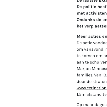
De laatste Exti
De politie hee
met activisten
Ondanks de eno
het verplaatse
Meer acties e
De actie vanda
om vanavond, m
te komen om on
aan te schuiven
Marjan Minnesma
families. Van 1
door de strate
www.extinctionr
1,5m afstand t
Op maandagocht