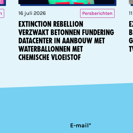
16 juli 2026
1
n
Persberichten
Extinction Rebellion
E
verzwakt betonnen fundering
b
datacenter in aanbouw met
g
waterballonnen met
t
chemische vloeistof
E-mail*