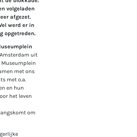
it de blokkade.
en volgeladen
eer afgezet.
el werd er in
g opgetreden.
 Museumplein
n Amsterdam uit
et Museumplein
samen met ons
ts met o.a.
ren en hun
oor het leven
e langskomt om
erlijke