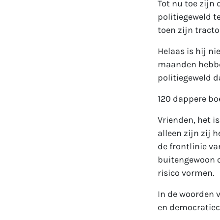
Tot nu toe zij
politiegeweld 
toen zijn tract
Helaas is hij ni
maanden hebben
politiegeweld d
120 dappere boe
Vrienden, het i
alleen zijn zij 
de frontlinie v
buitengewoon o
risico vormen.
In de woorden v
en democratiecr