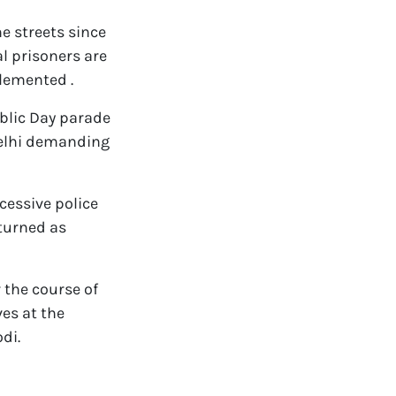
e streets since
l prisoners are
lemented .
blic Day parade
Delhi demanding
cessive police
rturned as
r the course of
es at the
di.