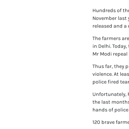
Hundreds of tho
November last y
released and a 
The farmers are
in Delhi. Today
Mr Modi repeal 
Thus far, they 
violence. At le
police fired tea
Unfortunately, h
the last months
hands of police
120 brave farmer