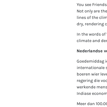
You see Friends,
Not only are the
lines of the cli
dry, rendering c
In the words of
climate and dem
Nederlandse ve
Goedemiddag ied
internationale
boeren wier lev
regering die vo
werkende mense
Indiase econom
Meer dan 100.0