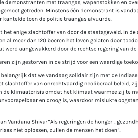
n de demonstranten met traangas, wapenstokken en ove
tegemoet getreden. Minstens één demonstrant is van
or kantelde toen de politie traangas afvuurde.
et het enige slachtoffer van door de staatsgeweld. In de
 al meer dan 120 boeren het leven gelaten door toedo
at werd aangewakkerd door de rechtse regering van de 
ren zijn gestorven in de strijd voor een waardige toek
s belangrijk dat we vandaag solidair zijn met de Indiase
het slachtoffer van onrechtvaardig neoliberaal beleid, zi
an de klimaatcrisis omdat het klimaat waarmee zij te
nvoorspelbaar en droog is, waardoor mislukte oogste
an Vandana Shiva: “Als regeringen de honger-, gezondh
ises niet oplossen, zullen de mensen het doen”.