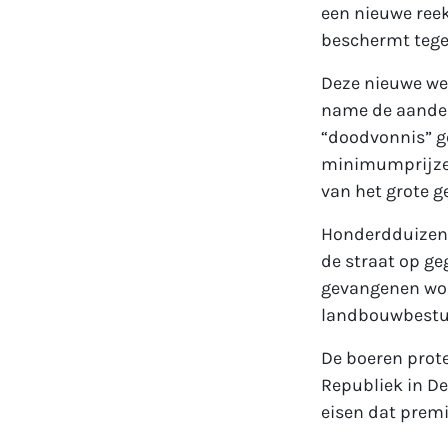
een nieuwe ree
beschermt tegen
Deze nieuwe wet
name de aandee
“doodvonnis” g
minimumprijzen
van het grote ge
Honderdduizend
de straat op ge
gevangenen wor
landbouwbestuu
De boeren prote
Republiek in De
eisen dat premi