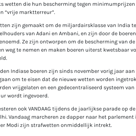
ks wetten die hun bescherming tegen minimumprijzen 
 “vrije marktterreur”.
ten zijn gemaakt om de miljardairsklasse van India t
lhouders van Adani en Ambani, en zijn door de boere
enoemd. Ze zijn ontworpen om de bescherming van de
 weg te nemen en maken boeren uiterst kwetsbaar vo
ld.
en Indiase boeren zijn sinds november vorig jaar aan 
gaan om te eisen dat de nieuwe wetten worden ingetrok
den vrijgelaten en een gedecentraliseerd systeem van
r wordt ingevoerd.
steren ook VANDAAG tijdens de jaarlijkse parade op de
lhi. Vandaag marcheren ze dapper naar het parlement i
er Modi zijn strafwetten onmiddellijk intrekt.