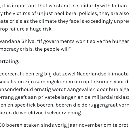
 it is important that we stand in solidarity with Indian
y the victims of unjust neoliberal policies, they are also
mate crisis as the climate they face is exceedingly unpr
rop failure a huge risk.
 Vandana Shiva, “If governments won’t solve the hunger-
ocracy crisis, the people will”
rtaling:
ereen. Ik ben erg blij dat zowel Nederlandse klimaatac
 socialisten zijn samengekomen om op te komen voor d
ensonderhoud ernstig wordt aangevallen door hun eige
orrang geeft aan privatebelangen en de miljardairskla
n en specifiek boeren, boeren die de ruggengraat vor
ie en de wereldvoedselvoorziening.
00 boeren staken sinds vorig jaar november om te prot