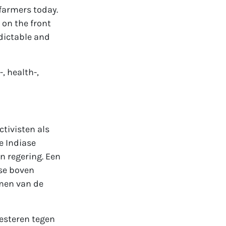
 farmers today.
 on the front
edictable and
, health-,
tivisten als
e Indiase
n regering. Een
sse boven
men van de
esteren tegen