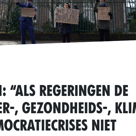
: “Als regeringen de
r-, gezondheids-, kli
mocratiecrises niet