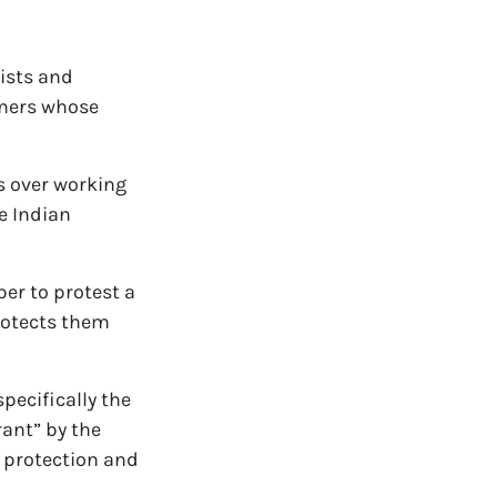
ists and
rmers whose
ss over working
e Indian
er to protest a
rotects them
specifically the
ant” by the
 protection and