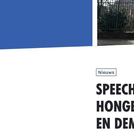
Nieuws
Speech
honge
en de