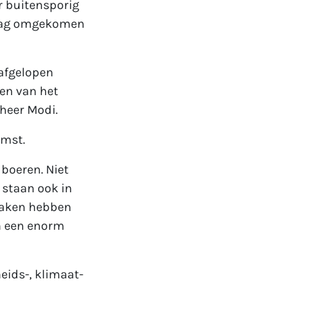
r buitensporig
daag omgekomen
 afgelopen
en van het
heer Modi.
omst.
 boeren. Niet
j staan ook in
 maken hebben
n een enorm
eids-, klimaat-