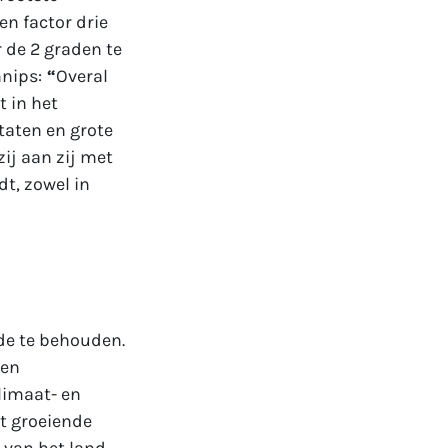
en factor drie
 de 2 graden te
nips:
“
Overal
 in het
taten en grote
zij aan zij met
dt, zowel in
de te behouden.
 en
limaat- en
st groeiende