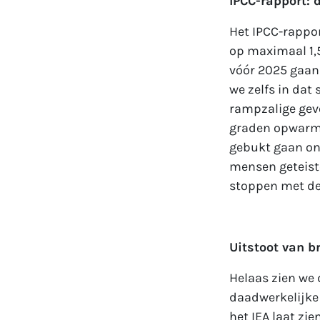
IPCC-rapport: d
Het IPCC-rappor
op maximaal 1,
vóór 2025 gaan 
we zelfs in dat
rampzalige gevo
graden opwarmi
gebukt gaan ond
mensen geteist
stoppen met de 
Uitstoot van 
Helaas zien we 
daadwerkelijke 
het IEA laat zie