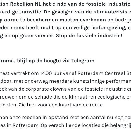
tion Rebellion NL het einde van de fossiele industrie
ardige transitie. De gevolgen van de klimaatcrisis z
op aarde te beschermen moeten overheden en bedrij
Ieder mens heeft recht op een veilige leefomgeving,
 en op groen vervoer. Stop de fossiele industrie!
amma, blijf op de hoogte via Telegram
otest vertrekt om 14.00 uur vanaf Rotterdam Centraal St
 door, met onderweg meerdere kunstzinnige performanc
oek van de corporate clowns van de fossiele industrie 
ouwen om de schade die de klimaat- en ecologische cri
ichten. Zie
hier
voor een kaart van de route.
men onze rebellen in opstand met een aantal nu nog g
ies in Rotterdam. Op verschillende locaties die belangrij