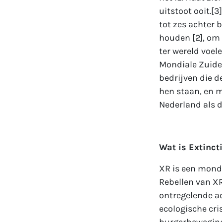
uitstoot ooit.[3
tot zes achter 
houden [2], om 
ter wereld voel
Mondiale Zuide
bedrijven die de
hen staan, en m
Nederland als d
Wat is Extinct
XR is een mondi
Rebellen van X
ontregelende ac
ecologische cri