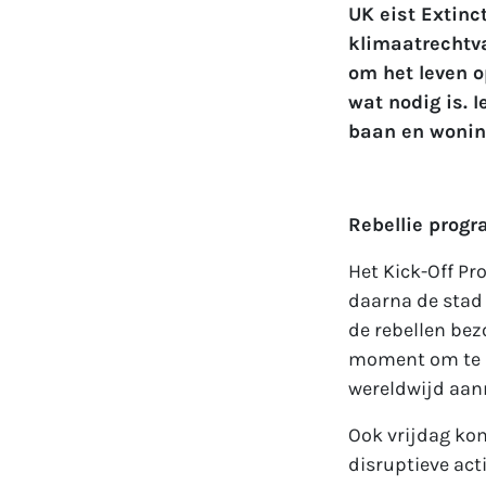
UK eist Extinc
klimaatrechtva
om het leven 
wat nodig is. 
baan en woning
Rebellie progr
Het Kick-Off Pr
daarna de stad
de rebellen bez
moment om te r
wereldwijd aanr
Ook vrijdag ko
disruptieve act