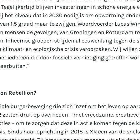
] Tegelijkertijd blijven investeringen in schone energie e
bij het niveau dat in 2030 nodig is om opwarming onder
van 1,5 graad maar te zwijgen. Woordvoerder Lucas Win
en mensen de gevolgen, van Groningen en Rotterdam tot
n. Inheemse groepen strijden al eeuwenlang tegen de s
 klimaat- en ecologische crisis veroorzaken. Wij willen 
et iedereen die door fossiele vernietiging getroffen wor
aarbuiten.”
ion Rebellion?
ale burgerbeweging die zich inzet om het leven op aar
R zetten druk op overheden – met vreedzame, creatieve
ties – om te zorgen dat deze in actie komen tegen de k
sis. Sinds haar oprichting in 2018 is XR een van de snel