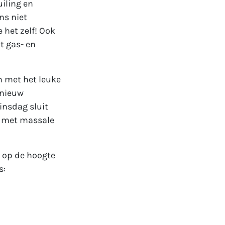
uiling en
ns niet
 het zelf! Ook
t gas- en
n met het leuke
pnieuw
dinsdag sluit
af met massale
e op de hoogte
s: