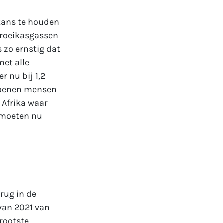
 kans te houden
broeikasgassen
 zo ernstig dat
met alle
r nu bij 1,2
joenen mensen
 Afrika waar
 moeten nu
erug in de
van 2021 van
grootste