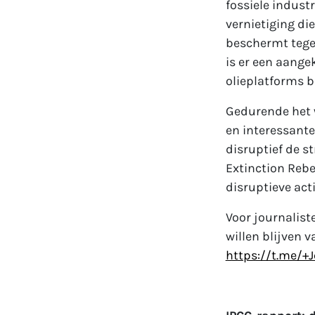
fossiele indust
vernietiging di
beschermt tegen
is er een aange
olieplatforms 
Gedurende het w
en interessant
disruptief de st
Extinction Rebe
disruptieve acti
Voor journalist
willen blijven 
https://t.me/