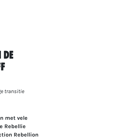
 de
ff
e transitie
n met vele
e Rebellie
ction Rebellion