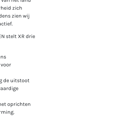
 van het land
rheid zich
dens zien wij
ctief.
 stelt XR drie
ons
 voor
g de uitstoot
vaardige
het oprichten
orming.