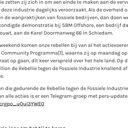
rie zetten zij zich in om een einde te maken aan de verv
e deze industrie dagelijks veroorzaakt. Als de overheid o
 de wanpraktijken van fossiele bedrijven, dan doen we
kondigde demonstratie bij SBM Offshore, een bedrijf da
bouwt, aan de Karel Doormanweg 66 in Schiedam.
eekend komen onze rebellen bij van al het actievoere
e Community Programma[1], waarna zij op maandag o
raat op gaan, dit keer verspreid over het hele land. Op 
llion de Rebellie tegen de Fossiele Industrie knallend 
e.
en die gedurende de Rebellie tegen de Fossiele Industri
van alle acties is er een Telegram-groep met pers-update
+Jcrgpo_uQuI3YWE0