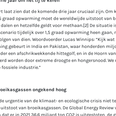
rie jaar om het tij te keren
t laat zien dat de komende drie jaar cruciaal zijn. Om
5 graad opwarming moet de wereldwijde uitstoot van 
dalen en hetzelfde geldt voor methaan.[2] De situatie is
 scenario tijdelijk over 1,5 graad opwarming heen gaan, 
lgen van dien. Woordvoerder Lucas Winnips: “Kijk wat e
ng gebeurt in India en Pakistan, waar honderden mil
er een afschrikwekkende hittegolf, en in de Hoorn van
erd worden door extreme droogte en hongersnood. We
fossiele industrie.”
broeikasgassen ongekend hoog
de urgentie van de klimaat- en ecologische crisis niet t
uitstoot van broeikasgassen. De Global Energy Review 
n dat er in 2021 36.6 miljard ton CO
2
is uitgestoten, de 