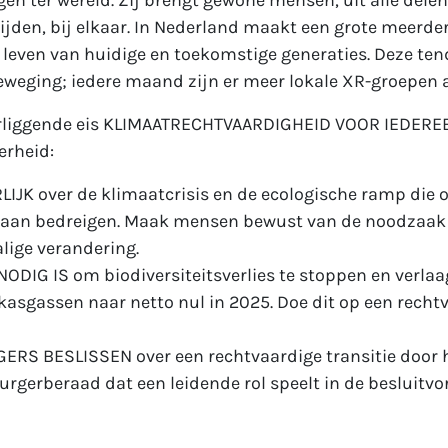
n ter wereld. Zij brengt gewone mensen, uit alle delen
ftijden, bij elkaar. In Nederland maakt een grote meerde
 leven van huidige en toekomstige generaties. Deze ten
eweging; iedere maand zijn er meer lokale XR-groepen a
rliggende eis KLIMAATRECHTVAARDIGHEID VOOR IEDEREEN
erheid:
IJK over de klimaatcrisis en de ecologische ramp die 
taan bedreigen. Maak mensen bewust van de noodzaak
lige verandering.
ODIG IS om biodiversiteitsverlies te stoppen en verlaa
kasgassen naar netto nul in 2025. Doe dit op een recht
ERS BESLISSEN over een rechtvaardige transitie door 
urgerberaad dat een leidende rol speelt in de besluitv