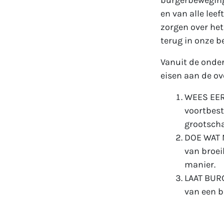
burgerbeweginge
en van alle lee
zorgen over het
terug in onze b
Vanuit de onde
eisen aan de ov
WEES EERL
voortbes
grootscha
DOE WAT N
van broei
manier.
LAAT BURG
van een b