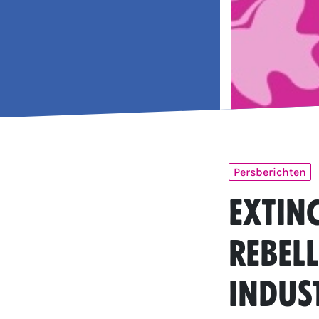
Persberichten
Extin
Rebell
Indust