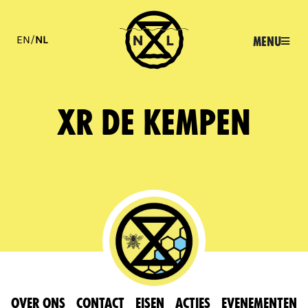
EN
/
NL
Menu
XR De Kempen
OVER ONS
Contact
Eisen
Acties
Evenementen