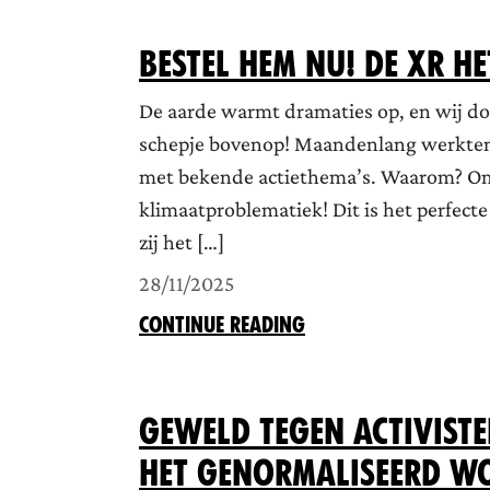
Bestel hem nu! De XR H
De aarde warmt dramaties op, en wij d
schepje bovenop! Maandenlang werkten t
met bekende actiethema’s. Waarom? Omda
klimaatproblematiek! Dit is het perfecte
zij het […]
28/11/2025
CONTINUE READING
Geweld tegen activist
het genormaliseerd w