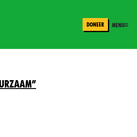
Doneer
Menu
duurzaam”