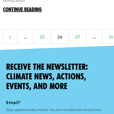
CONTINUE READING
1
…
25
26
27
…
31
Receive the newsletter:
climate news, actions,
events, and more
Email*
Stay updated every month. You can unsubscribe at any time.